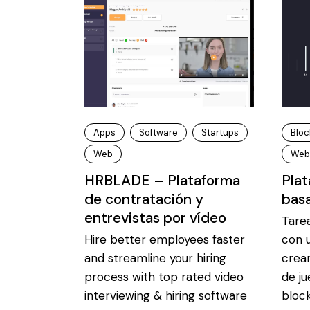
Apps
Software
Startups
Bloc
Web
Web
HRBLADE – Plataforma
Plat
de contratación y
bas
entrevistas por vídeo
Tare
Hire better employees faster
con u
and streamline your hiring
crea
process with top rated video
de j
interviewing & hiring software
block