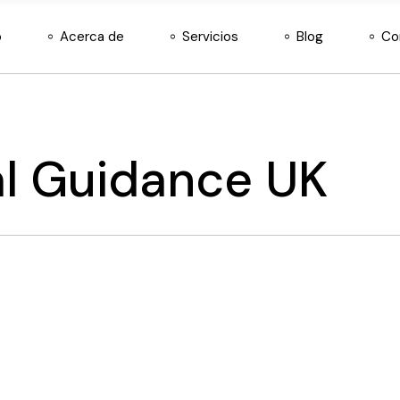
o
Acerca de
Servicios
Blog
Co
al Guidance UK