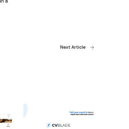
an a
Next Article