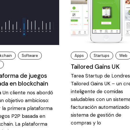
kchain
Software
Apps
Startups
Web
Tailored Gains UK
aforma de juegos
Tarea Startup de Londres
ada en blockchain
Tailored Gains UK – un cr
inteligente de comidas
a Un cliente nos abordó
saludables con un sistem
n objetivo ambicioso:
facturación automatizado
r la primera plataforma
sistema de gestión de
uegos P2P basada en
compras y lo
chain. La plataforma