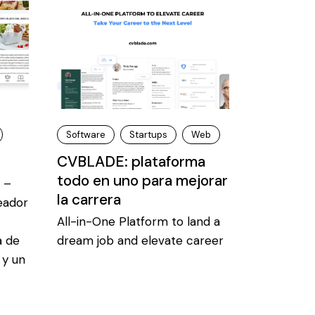
Software
Startups
Web
CVBLADE: plataforma
todo en uno para mejorar
 –
la carrera
eador
All-in-One Platform to land a
a de
dream job and elevate career
 y un