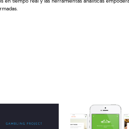
tos en tiempo real y las herramientas analíticas empoder
ormadas.