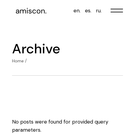
Skip
to
en.
es.
ru.
the
content
Archive
Home
No posts were found for provided query
parameters.