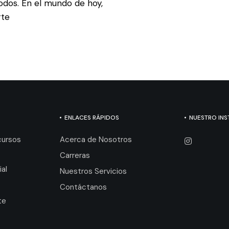
todos. En el mundo de hoy,
rte
ENLACES RÁPIDOS
NUESTRO IN
cursos
Acerca de Nosotros
Carreras
ial
Nuestros Servicios
Contáctanos
te