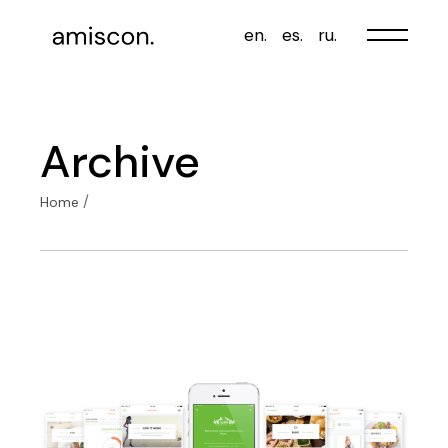
Skip
to
en.
es.
ru.
the
content
Archive
Home